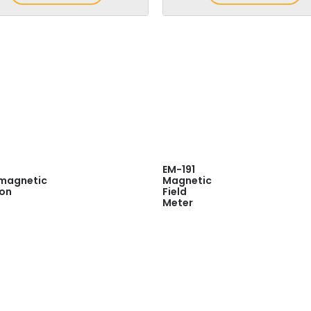
EM-191
omagnetic
Magnetic
ion
Field
Meter
Read
more
Quick
View