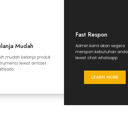
Fast Respon
elanja Mudah
Admin kami akan segera
merspon kebutuhan anda
bih mudah belanja produk
lewat chat whatsapp
struments lewat amtast
ltisado
LEARN MORE