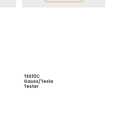
TES10C
Gauss/Tesla
Tester
Read
more
Quick
View