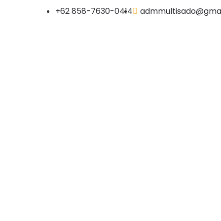
+62 858-7630-0414
admmultisado@gmai