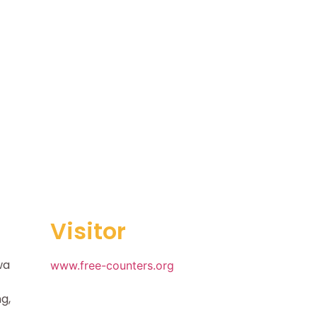
Visitor
wa
www.free-counters.org
g,