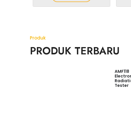
Produk
PRODUK TERBARU
AMF118
Electr
Radiat
Tester
Read
more
Quick
View