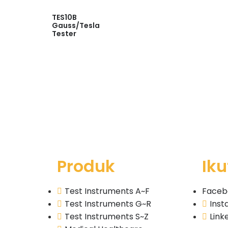
TES10B
Gauss/Tesla
Tester
Read
more
Quick
View
Produk
Iku
Test Instruments A~F
Faceb
Test Instruments G~R
Ins
Test Instruments S~Z
Link